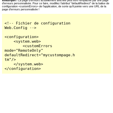
Remarques :
La page d'erreurs actuellement affichée peut être remplacée par une page
d'erreurs personnalisée. Pour ce faire, modifiez l'attribut "defaultRedirect" de la balise de
configuration <customErrors> de l'application, de sorte qu'il pointe vers une URL de la
page d'erreurs personnalisée !
<!-- Fichier de configuration 
Web.Config -->

<configuration>

    <system.web>

        <customErrors 
mode="RemoteOnly" 
defaultRedirect="mycustompage.h
tm"/>

    </system.web>

</configuration>