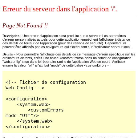
Erreur du serveur dans l'application '/'.
Page Not Found !!
Description :
Une erreur d'application s'est produite sur le serveur. Les paramètres
d'erreur personnalisés actuels pour cette application empêchent l'affichage à distance
des détails de l'erreur de l'application (pour des raisons de sécurité). Cependant, ils
peuvent être affichés par les navigateurs qui s'exécutent sur l'ordinateur serveur local.
Détails =
Pour permettre l'affichage des détails de ce message d'erreur spécifique sur les
ordinateurs distants, créez une balise <customErrors> dans un fichier de configuration
"web.config" situé dans le répertoire racine de l'application Web en cours. Attribuez
ensuite la valeur "off" à l'attribut "mode" de cette balise <customErrors>.
<!-- Fichier de configuration 
Web.Config -->

<configuration>

    <system.web>

        <customErrors 
mode="Off"/>

    </system.web>

</configuration>