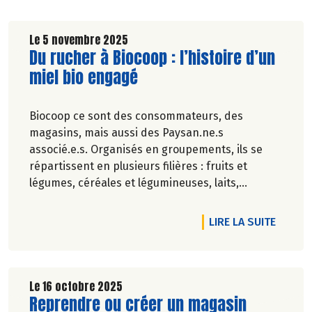
Le 5 novembre 2025
Lire la suite de l'article
Du rucher à Biocoop : l’histoire d’un
miel bio engagé
Biocoop ce sont des consommateurs, des
magasins, mais aussi des Paysan.ne.s
associé.e.s. Organisés en groupements, ils se
répartissent en plusieurs filières : fruits et
légumes, céréales et légumineuses, laits,
viandes, œufs, et miel !
Découvrez ce petit nouveau du réseau Biocoop :
RTICLE LA MARQUE DE BIOCOOP : EXIGEANTE ET GOURMANDE !
DE L'A
LIRE LA SUITE
les MIELS BIO DES LIMOUSINS, première
coopérative apicole de France 100% Bio, 100%
Limousin. Ses 11 apiculteurs se transmettent leur
savoir- faire et leur expertise depuis 1960.
Le 16 octobre 2025
Lire la suite de l'article
Reprendre ou créer un magasin