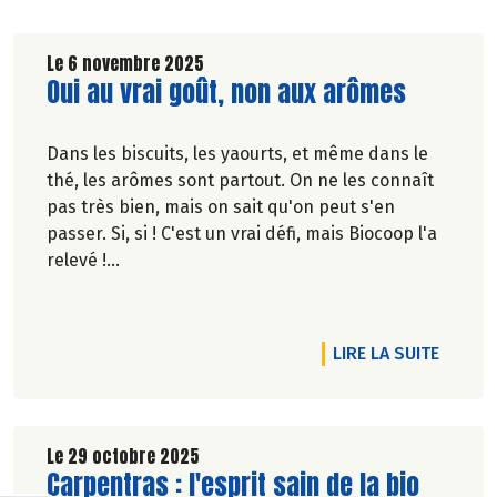
Le 6 novembre 2025
Lire la suite de l'article
Oui au vrai goût, non aux arômes
Dans les biscuits, les yaourts, et même dans le
thé, les arômes sont partout. On ne les connaît
pas très bien, mais on sait qu'on peut s'en
passer. Si, si ! C'est un vrai défi, mais Biocoop l'a
relevé !
Marie-Pierre Chavel.
DE L'A
LIRE LA SUITE
Le 29 octobre 2025
Lire la suite de l'article
Carpentras : l'esprit sain de la bio