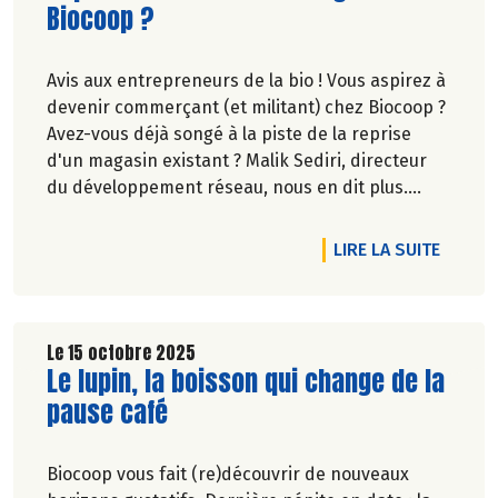
Biocoop ?
Avis aux entrepreneurs de la bio ! Vous aspirez à
devenir commerçant (et militant) chez Biocoop ?
Avez-vous déjà songé à la piste de la reprise
d'un magasin existant ? Malik Sediri, directeur
du développement réseau, nous en dit plus.
Propos recueillis par Pascale Solana.
RTICLE DÉCRYPTAGE : COLORATIONS POUR CHEVEUX
DE L'A
LIRE LA SUITE
Le 15 octobre 2025
Lire la suite de l'article
Le lupin, la boisson qui change de la
pause café
Biocoop vous fait (re)découvrir de nouveaux