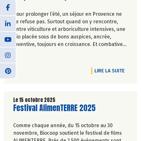
Pour prolonger l‘été, un séjour en Provence ne
se refuse pas. Surtout quand on y rencontre,
entre viticulture et arboriculture intensives, une
bio placée sous de bons auspices, ancrée,
inventive, toujours en croissance. Et combative
face aux divers aléas.
Marie-Pierre Chavel.
DE L'AR
LIRE LA SUITE
Le 15 octobre 2025
Lire la suite de l'article
Festival AlimenTERRE 2025
Comme chaque année, du 15 octobre au 30
novembre, Biocoop soutient le festival de films
ALIMENTERRE. Près de 2 500 événements sont