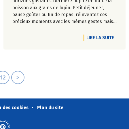
horizons gustatifs. Dernière pépite en date : la
boisson aux grains de lupin. Petit déjeuner,
pause goûter ou fin de repas, réinventez ces
précieux moments avec les mêmes gestes mais
de nouveaux goûts. Café, thé, chocolat…
proposez de nouveaux horizons à votre tasse :
RTICLE GOÛTONS L'AUTOMNE !
DE L'A
LIRE LA SUITE
chicorée, orge… et désormais lupin !
12
>
n des cookies
Plan du site