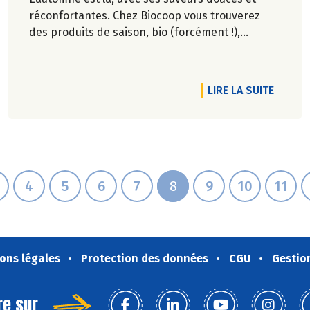
réconfortantes. Chez Biocoop vous trouverez
des produits de saison, bio (forcément !),
réconfortants, et sans additifs artificiels !
RTICLE FESTIVAL ALIMENTERRE 2025
DE L'A
LIRE LA SUITE
4
5
6
7
8
9
10
11
ons légales
Protection des données
CGU
Gestio
re sur