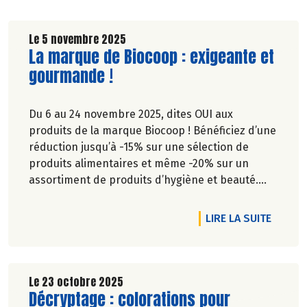
Le 5 novembre 2025
Lire la suite de l'article
La marque de Biocoop : exigeante et
gourmande !
Du 6 au 24 novembre 2025, dites OUI aux
produits de la marque Biocoop ! Bénéficiez d’une
réduction jusqu’à -15% sur une sélection de
produits alimentaires et même -20% sur un
assortiment de produits d’hygiène et beauté.
Unique et exigeante, la marque de Biocoop est
l’étendard des valeurs défendues par la
RTICLE OUI AU VRAI GOÛT, NON AUX ARÔMES
DE L'A
LIRE LA SUITE
coopérative à un prix juste.
Le 23 octobre 2025
Lire la suite de l'article
Décryptage : colorations pour