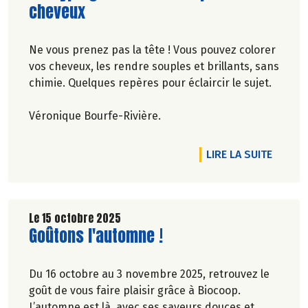
cheveux
Ne vous prenez pas la tête ! Vous pouvez colorer
vos cheveux, les rendre souples et brillants, sans
chimie. Quelques repères pour éclaircir le sujet.
Véronique Bourfe-Rivière.
TICLE CARPENTRAS : L'ESPRIT SAIN DE LA BIO
DE L'A
LIRE LA SUITE
Le 15 octobre 2025
Lire la suite de l'article
Goûtons l'automne !
Du 16 octobre au 3 novembre 2025, retrouvez le
goût de vous faire plaisir grâce à Biocoop.
L’automne est là, avec ses saveurs douces et