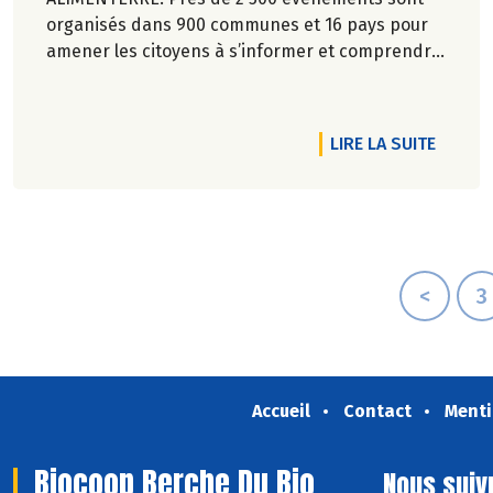
organisés dans 900 communes et 16 pays pour
amener les citoyens à s’informer et comprendre
les enjeux agricoles et alimentaires en France et
dans le monde.
DE L'A
LIRE LA SUITE
<
3
Accueil
Contact
Menti
Biocoop Berche Du Bio
Nous suiv