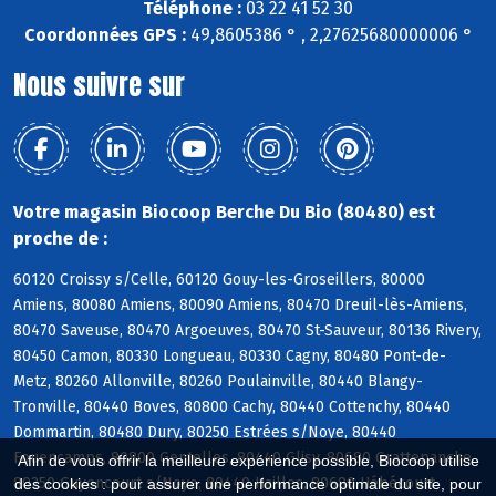
Téléphone :
03 22 41 52 30
Coordonnées GPS :
49,8605386 ° , 2,27625680000006 °
Nous suivre sur
Votre magasin Biocoop Berche Du Bio (80480) est
proche de :
60120 Croissy s/Celle, 60120 Gouy-les-Groseillers, 80000
Amiens, 80080 Amiens, 80090 Amiens, 80470 Dreuil-lès-Amiens,
80470 Saveuse, 80470 Argoeuves, 80470 St-Sauveur, 80136 Rivery,
80450 Camon, 80330 Longueau, 80330 Cagny, 80480 Pont-de-
Metz, 80260 Allonville, 80260 Poulainville, 80440 Blangy-
Tronville, 80440 Boves, 80800 Cachy, 80440 Cottenchy, 80440
Dommartin, 80480 Dury, 80250 Estrées s/Noye, 80440
Fouencamps, 80800 Gentelles, 80440 Glisy, 80680 Grattepanche,
Afin de vous offrir la meilleure expérience possible, Biocoop utilise
80250 Guyencourt s/Noye, 80440 Hailles, 80680 Hébécourt
des cookies : pour assurer une performance optimale du site, pour