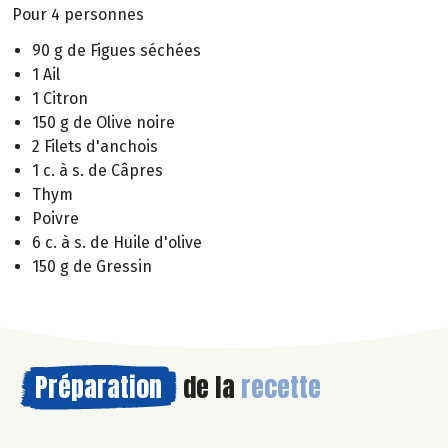
Pour 4 personnes
90 g de Figues séchées
1 Ail
1 Citron
150 g de Olive noire
2 Filets d'anchois
1 c. à s. de Câpres
Thym
Poivre
6 c. à s. de Huile d'olive
150 g de Gressin
Préparation
de la
recette