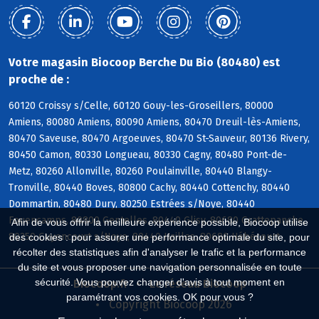
Votre magasin Biocoop Berche Du Bio (80480) est
proche de :
60120 Croissy s/Celle, 60120 Gouy-les-Groseillers, 80000
Amiens, 80080 Amiens, 80090 Amiens, 80470 Dreuil-lès-Amiens,
80470 Saveuse, 80470 Argoeuves, 80470 St-Sauveur, 80136 Rivery,
80450 Camon, 80330 Longueau, 80330 Cagny, 80480 Pont-de-
Metz, 80260 Allonville, 80260 Poulainville, 80440 Blangy-
Tronville, 80440 Boves, 80800 Cachy, 80440 Cottenchy, 80440
Dommartin, 80480 Dury, 80250 Estrées s/Noye, 80440
Fouencamps, 80800 Gentelles, 80440 Glisy, 80680 Grattepanche,
Afin de vous offrir la meilleure expérience possible, Biocoop utilise
80250 Guyencourt s/Noye, 80440 Hailles, 80680 Hébécourt
des cookies : pour assurer une performance optimale du site, pour
récolter des statistiques afin d'analyser le trafic et la performance
du site et vous proposer une navigation personnalisée en toute
sécurité. Vous pouvez changer d'avis à tout moment en
Biocoop.fr
Le réseau Biocoop
paramétrant vos cookies. OK pour vous ?
Copyright Biocoop 2026