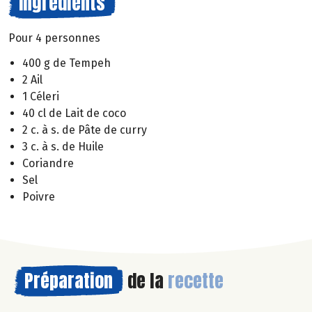
Ingrédients
Pour 4 personnes
400 g de Tempeh
2 Ail
1 Céleri
40 cl de Lait de coco
2 c. à s. de Pâte de curry
3 c. à s. de Huile
Coriandre
Sel
Poivre
Préparation
de la
recette