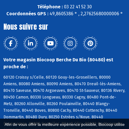
Téléphone :
03 22 41 52 30
Coordonnées GPS :
49,8605386 ° , 2,27625680000006 °
Nous suivre sur
Votre magasin Biocoop Berche Du Bio (80480) est
proche de :
60120 Croissy s/Celle, 60120 Gouy-les-Groseillers, 80000
Amiens, 80080 Amiens, 80090 Amiens, 80470 Dreuil-lès-Amiens,
80470 Saveuse, 80470 Argoeuves, 80470 St-Sauveur, 80136 Rivery,
80450 Camon, 80330 Longueau, 80330 Cagny, 80480 Pont-de-
Metz, 80260 Allonville, 80260 Poulainville, 80440 Blangy-
Tronville, 80440 Boves, 80800 Cachy, 80440 Cottenchy, 80440
Dommartin, 80480 Dury, 80250 Estrées s/Noye, 80440
Fouencamps, 80800 Gentelles, 80440 Glisy, 80680 Grattepanche,
Afin de vous offrir la meilleure expérience possible, Biocoop utilise