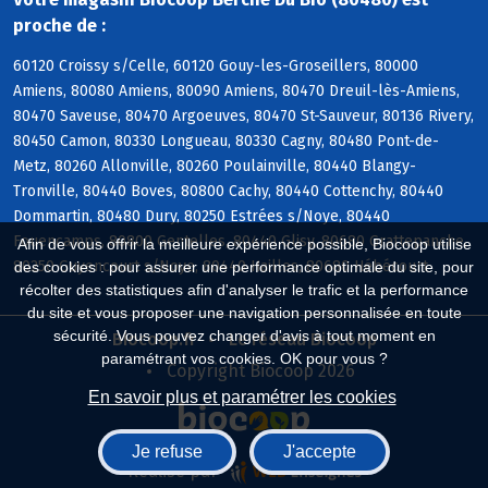
proche de :
60120 Croissy s/Celle, 60120 Gouy-les-Groseillers, 80000
Amiens, 80080 Amiens, 80090 Amiens, 80470 Dreuil-lès-Amiens,
80470 Saveuse, 80470 Argoeuves, 80470 St-Sauveur, 80136 Rivery,
80450 Camon, 80330 Longueau, 80330 Cagny, 80480 Pont-de-
Metz, 80260 Allonville, 80260 Poulainville, 80440 Blangy-
Tronville, 80440 Boves, 80800 Cachy, 80440 Cottenchy, 80440
Dommartin, 80480 Dury, 80250 Estrées s/Noye, 80440
Fouencamps, 80800 Gentelles, 80440 Glisy, 80680 Grattepanche,
Afin de vous offrir la meilleure expérience possible, Biocoop utilise
80250 Guyencourt s/Noye, 80440 Hailles, 80680 Hébécourt
des cookies : pour assurer une performance optimale du site, pour
récolter des statistiques afin d'analyser le trafic et la performance
du site et vous proposer une navigation personnalisée en toute
sécurité. Vous pouvez changer d'avis à tout moment en
Biocoop.fr
Le réseau Biocoop
paramétrant vos cookies. OK pour vous ?
Copyright Biocoop 2026
En savoir plus et paramétrer les cookies
Je refuse
J'accepte
Réalisé par