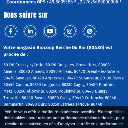
Coordonnées GPS :
49,8605386 ° , 2,27625680000006 °
Nous suivre sur
Votre magasin Biocoop Berche Du Bio (80480) est
proche de :
60120 Croissy s/Celle, 60120 Gouy-les-Groseillers, 80000
Amiens, 80080 Amiens, 80090 Amiens, 80470 Dreuil-lès-Amiens,
80470 Saveuse, 80470 Argoeuves, 80470 St-Sauveur, 80136 Rivery,
80450 Camon, 80330 Longueau, 80330 Cagny, 80480 Pont-de-
Metz, 80260 Allonville, 80260 Poulainville, 80440 Blangy-
Tronville, 80440 Boves, 80800 Cachy, 80440 Cottenchy, 80440
Dommartin, 80480 Dury, 80250 Estrées s/Noye, 80440
Fouencamps, 80800 Gentelles, 80440 Glisy, 80680 Grattepanche,
Afin de vous offrir la meilleure expérience possible, Biocoop utilise
80250 Guyencourt s/Noye, 80440 Hailles, 80680 Hébécourt
des cookies : pour assurer une performance optimale du site, pour
récolter des statistiques afin d'analyser le trafic et la performance