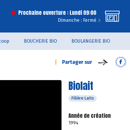
Prochaine ouverture : Lundi 09:00
Dimanche : Fermé
coop
BOUCHERIE BIO
BOULANGERIE BIO
Partager sur
Biolait
Filière Laits
Année de création
1994