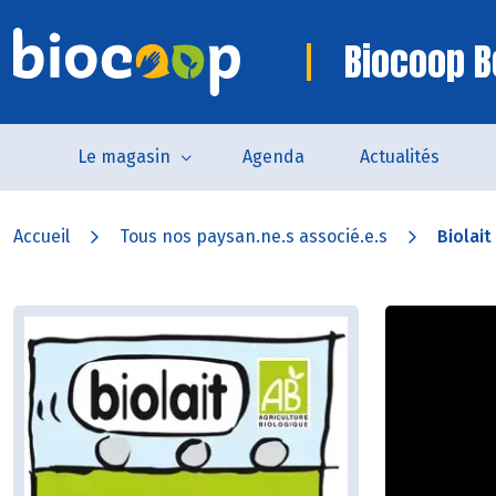
Biocoop B
Le magasin
Agenda
Actualités
Accueil
Tous nos paysan.ne.s associé.e.s
Biolait