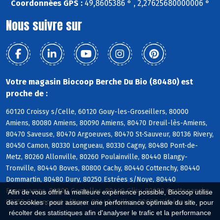
Coordonnées GPS :
49,8605386 ° , 2,27625680000006 °
Nous suivre sur
Votre magasin Biocoop Berche Du Bio (80480) est
proche de :
60120 Croissy s/Celle, 60120 Gouy-les-Groseillers, 80000
Amiens, 80080 Amiens, 80090 Amiens, 80470 Dreuil-lès-Amiens,
80470 Saveuse, 80470 Argoeuves, 80470 St-Sauveur, 80136 Rivery,
80450 Camon, 80330 Longueau, 80330 Cagny, 80480 Pont-de-
Metz, 80260 Allonville, 80260 Poulainville, 80440 Blangy-
Tronville, 80440 Boves, 80800 Cachy, 80440 Cottenchy, 80440
Dommartin, 80480 Dury, 80250 Estrées s/Noye, 80440
Fouencamps, 80800 Gentelles, 80440 Glisy, 80680 Grattepanche,
Afin de vous offrir la meilleure expérience possible, Biocoop utilise
80250 Guyencourt s/Noye, 80440 Hailles, 80680 Hébécourt
des cookies : pour assurer une performance optimale du site, pour
récolter des statistiques afin d'analyser le trafic et la performance