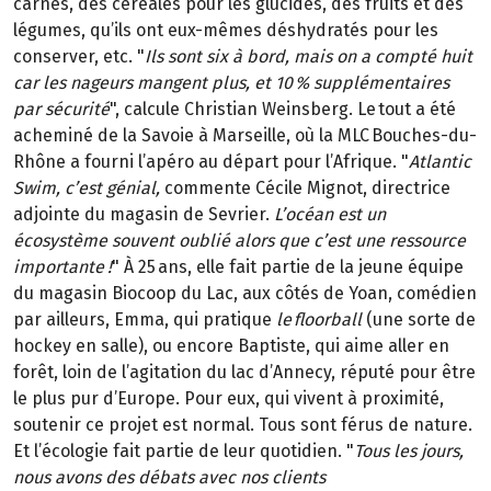
carnés, des céréales pour les glucides, des fruits et des
légumes, qu’ils ont eux-mêmes déshydratés pour les
conserver, etc. "
Ils sont six à bord, mais on a compté huit
car les nageurs mangent plus, et 10 % supplémentaires
par sécurité
", calcule Christian Weinsberg. Le tout a été
acheminé de la Savoie à Marseille, où la MLC Bouches-du-
Rhône a fourni l’apéro au départ pour l’Afrique. "
Atlantic
Swim, c’est génial,
commente Cécile Mignot, directrice
adjointe du magasin de Sevrier.
L’océan est un
écosystème souvent oublié alors que c’est une ressource
importante !
" À 25 ans, elle fait partie de la jeune équipe
du magasin Biocoop du Lac, aux côtés de Yoan, comédien
par ailleurs, Emma, qui pratique
le floorball
(une sorte de
hockey en salle), ou encore Baptiste, qui aime aller en
forêt, loin de l’agitation du lac d’Annecy, réputé pour être
le plus pur d’Europe. Pour eux, qui vivent à proximité,
soutenir ce projet est normal. Tous sont férus de nature.
Et l’écologie fait partie de leur quotidien. "
Tous les jours,
nous avons des débats avec nos clients