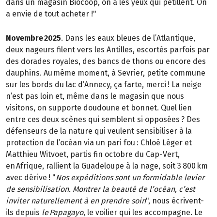
dans un magasin Biocoop, on a les yeux qui pétillent. On
a envie de tout acheter !"
Novembre 2025
. Dans les eaux bleues de l’Atlantique,
deux nageurs filent vers les Antilles, escortés parfois par
des dorades royales, des bancs de thons ou encore des
dauphins. Au même moment, à Sevrier, petite commune
sur les bords du lac d’Annecy, ça farte, merci ! La neige
n’est pas loin et, même dans le magasin que nous
visitons, on supporte doudoune et bonnet. Quel lien
entre ces deux scènes qui semblent si opposées ? Des
défenseurs de la nature qui veulent sensibiliser à la
protection de l’océan via un pari fou : Chloé Léger et
Matthieu Witvoet, partis fin octobre du Cap-Vert,
en Afrique, rallient la Guadeloupe à la nage, soit 3 800 km
avec dérive ! "
Nos expéditions sont un formidable levier
de sensibilisation. Montrer la beauté de l’océan, c’est
inviter naturellement à en prendre soin
", nous écrivent-
ils depuis
le Papagayo
, le voilier qui les accompagne. Le