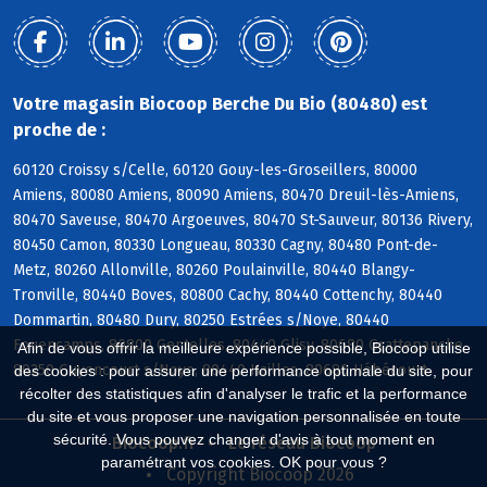
Votre magasin Biocoop Berche Du Bio (80480) est
proche de :
60120 Croissy s/Celle, 60120 Gouy-les-Groseillers, 80000
Amiens, 80080 Amiens, 80090 Amiens, 80470 Dreuil-lès-Amiens,
80470 Saveuse, 80470 Argoeuves, 80470 St-Sauveur, 80136 Rivery,
80450 Camon, 80330 Longueau, 80330 Cagny, 80480 Pont-de-
Metz, 80260 Allonville, 80260 Poulainville, 80440 Blangy-
Tronville, 80440 Boves, 80800 Cachy, 80440 Cottenchy, 80440
Dommartin, 80480 Dury, 80250 Estrées s/Noye, 80440
Fouencamps, 80800 Gentelles, 80440 Glisy, 80680 Grattepanche,
Afin de vous offrir la meilleure expérience possible, Biocoop utilise
80250 Guyencourt s/Noye, 80440 Hailles, 80680 Hébécourt
des cookies : pour assurer une performance optimale du site, pour
récolter des statistiques afin d'analyser le trafic et la performance
du site et vous proposer une navigation personnalisée en toute
sécurité. Vous pouvez changer d'avis à tout moment en
Biocoop.fr
Le réseau Biocoop
paramétrant vos cookies. OK pour vous ?
Copyright Biocoop 2026