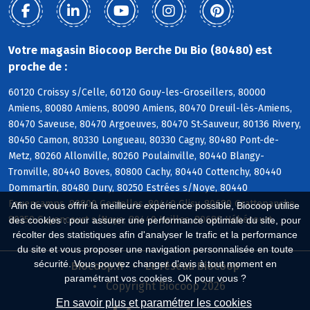
Votre magasin Biocoop Berche Du Bio (80480) est
proche de :
60120 Croissy s/Celle, 60120 Gouy-les-Groseillers, 80000
Amiens, 80080 Amiens, 80090 Amiens, 80470 Dreuil-lès-Amiens,
80470 Saveuse, 80470 Argoeuves, 80470 St-Sauveur, 80136 Rivery,
80450 Camon, 80330 Longueau, 80330 Cagny, 80480 Pont-de-
Metz, 80260 Allonville, 80260 Poulainville, 80440 Blangy-
Tronville, 80440 Boves, 80800 Cachy, 80440 Cottenchy, 80440
Dommartin, 80480 Dury, 80250 Estrées s/Noye, 80440
Fouencamps, 80800 Gentelles, 80440 Glisy, 80680 Grattepanche,
Afin de vous offrir la meilleure expérience possible, Biocoop utilise
80250 Guyencourt s/Noye, 80440 Hailles, 80680 Hébécourt
des cookies : pour assurer une performance optimale du site, pour
récolter des statistiques afin d'analyser le trafic et la performance
du site et vous proposer une navigation personnalisée en toute
sécurité. Vous pouvez changer d'avis à tout moment en
Biocoop.fr
Le réseau Biocoop
paramétrant vos cookies. OK pour vous ?
Copyright Biocoop 2026
En savoir plus et paramétrer les cookies