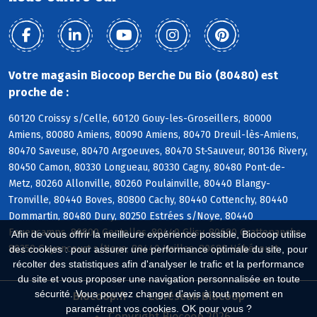
Votre magasin Biocoop Berche Du Bio (80480) est
proche de :
60120 Croissy s/Celle, 60120 Gouy-les-Groseillers, 80000
Amiens, 80080 Amiens, 80090 Amiens, 80470 Dreuil-lès-Amiens,
80470 Saveuse, 80470 Argoeuves, 80470 St-Sauveur, 80136 Rivery,
80450 Camon, 80330 Longueau, 80330 Cagny, 80480 Pont-de-
Metz, 80260 Allonville, 80260 Poulainville, 80440 Blangy-
Tronville, 80440 Boves, 80800 Cachy, 80440 Cottenchy, 80440
Dommartin, 80480 Dury, 80250 Estrées s/Noye, 80440
Fouencamps, 80800 Gentelles, 80440 Glisy, 80680 Grattepanche,
Afin de vous offrir la meilleure expérience possible, Biocoop utilise
80250 Guyencourt s/Noye, 80440 Hailles, 80680 Hébécourt
des cookies : pour assurer une performance optimale du site, pour
récolter des statistiques afin d'analyser le trafic et la performance
du site et vous proposer une navigation personnalisée en toute
sécurité. Vous pouvez changer d'avis à tout moment en
Biocoop.fr
Le réseau Biocoop
paramétrant vos cookies. OK pour vous ?
Copyright Biocoop 2026