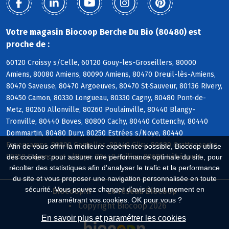
Votre magasin Biocoop Berche Du Bio (80480) est
proche de :
60120 Croissy s/Celle, 60120 Gouy-les-Groseillers, 80000
Amiens, 80080 Amiens, 80090 Amiens, 80470 Dreuil-lès-Amiens,
80470 Saveuse, 80470 Argoeuves, 80470 St-Sauveur, 80136 Rivery,
80450 Camon, 80330 Longueau, 80330 Cagny, 80480 Pont-de-
Metz, 80260 Allonville, 80260 Poulainville, 80440 Blangy-
Tronville, 80440 Boves, 80800 Cachy, 80440 Cottenchy, 80440
Dommartin, 80480 Dury, 80250 Estrées s/Noye, 80440
Fouencamps, 80800 Gentelles, 80440 Glisy, 80680 Grattepanche,
Afin de vous offrir la meilleure expérience possible, Biocoop utilise
80250 Guyencourt s/Noye, 80440 Hailles, 80680 Hébécourt
des cookies : pour assurer une performance optimale du site, pour
récolter des statistiques afin d'analyser le trafic et la performance
du site et vous proposer une navigation personnalisée en toute
sécurité. Vous pouvez changer d'avis à tout moment en
Biocoop.fr
Le réseau Biocoop
paramétrant vos cookies. OK pour vous ?
Copyright Biocoop 2026
En savoir plus et paramétrer les cookies