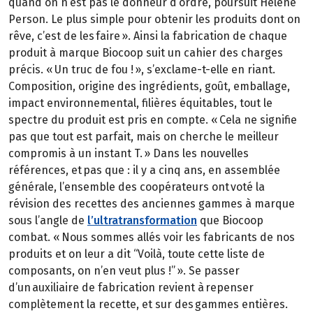
quand on n’est pas le donneur d’ordre, poursuit Hélène
Person. Le plus simple pour obtenir les produits dont on
rêve, c’est de les faire ». Ainsi la fabrication de chaque
produit à marque Biocoop suit un cahier des charges
précis. « Un truc de fou ! », s’exclame-t-elle en riant.
Composition, origine des ingrédients, goût, emballage,
impact environnemental, filières équitables, tout le
spectre du produit est pris en compte. « Cela ne signifie
pas que tout est parfait, mais on cherche le meilleur
compromis à un instant T. » Dans les nouvelles
références, et pas que : il y a cinq ans, en assemblée
générale, l’ensemble des coopérateurs ont voté la
révision des recettes des anciennes gammes à marque
sous l’angle de
l’ultratransformation
que Biocoop
combat. « Nous sommes allés voir les fabricants de nos
produits et on leur a dit “Voilà, toute cette liste de
composants, on n’en veut plus !” ». Se passer
d’un auxiliaire de fabrication revient à repenser
complètement la recette, et sur des gammes entières.