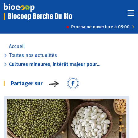
Biocoop Berche Du Bio
Prochaine ouverture à 09:00
Accueil
Toutes nos actualités
Cultures mineures, intérêt majeur pour...
Partager sur