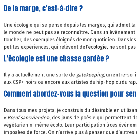
De la marge, c'est-à-dire ?
Une écologie qui se pense depuis les marges, qui admet la p
le monde ne peut pas se reconnaître. Dans un événement é
toucher, des exemples éloignés de mon quotidien. Dans les
petites expériences, qui relèvent de l’écologie, ne sont p
L'écologie est une chasse gardée ?
Il y a actuellement une sorte de
gatekeeping
, un entre-soi
aux CSP+ noirs ou encore aux artistes du hip-hop ou du rap. 
Comment abordez-vous la question pour sens
Dans tous mes projets, je construis du désirable en utilisant 
«
Bœuf sans viande
», des jams de poésie qui permettent de
végétarien ni même écolo. Leur participation à ces événeme
imposées de force. On n’arrive plus à penser que d’autres e