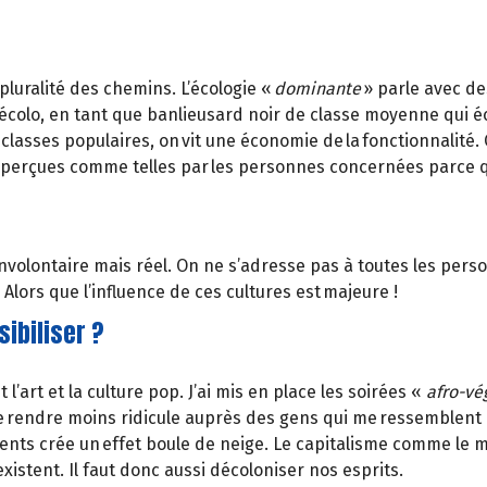
luralité des chemins. L’écologie «
dominante
» parle avec de
colo, en tant que banlieusard noir de classe moyenne qui éc
 classes populaires, on vit une économie de la fonctionnalit
as perçues comme telles par les personnes concernées parce q
 involontaire mais réel. On ne s’adresse pas à toutes les pers
Alors que l’influence de ces cultures est majeure !
ibiliser ?
l’art et la culture pop. J’ai mis en place les soirées «
afro-vé
 rendre moins ridicule auprès des gens qui me ressemblent l
nts crée un effet boule de neige. Le capitalisme comme le mo
xistent. Il faut donc aussi décoloniser nos esprits.