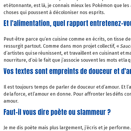
et étonnante, est là, je connais mieux les Pokémon que les 
choses qui poussent à décoloniser nos esprits.
Et l'alimentation, quel rapport entretenez-vo
Peut-être parce qu’en cuisine comme en écrits, on tisse de
ressurgit partout. Comme dans mon projet collectif, «
Sauc
d’artistes qui se réunissent, et travaillent en cuisinant et
nourriture, d’où le fait que j’associe souvent les mots et la
Vos textes sont empreints de douceur et d'am
Il est toujours temps de parler de douceur et d’amour. Et l’am
de la force, et l’amour en donne. Pour affronter les défis co
amour.
Faut-il vous dire poète ou slammeur ?
Je me dis poète mais plus largement, j’écris et je performe.