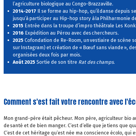
l’agriculture biologique au Congo-Brazzaville.
2014-2017
Il se forme au hip-hop, qu’il danse depuis se
jusqu’à participer au Hip-hop story à la Philharmonie d
2015
Entrée dans la troupe d’impro théâtrale Les Kon
2016
Expédition au Pérou avec des chercheurs.
2025
Cofondation de Re-Room, un vestiaire de scène s
sur Instagram) et création de « Bœuf sans viande », de
organisées deux fois par mois.
Août 2025
Sortie de son titre
Rat des champs
.
Comment s'est fait votre rencontre avec l'éc
Mon grand-père était pêcheur. Mon père, agriculteur bio au
de santé et de bien manger. C’est d’elle que je tiens que q
C’est de cet héritage qu’est née ma conscience écolo, qui e