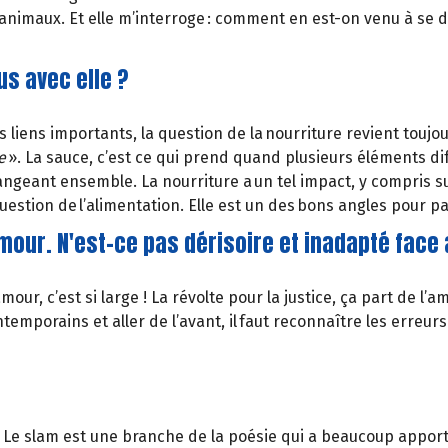
animaux. Et elle m’interroge : comment en est-on venu à se di
us avec elle ?
s liens importants, la question de la nourriture revient touj
e
». La sauce, c’est ce qui prend quand plusieurs éléments di
 mangeant ensemble. La nourriture a un tel impact, y compris s
 question de l’alimentation. Elle est un des bons angles pour p
our. N'est-ce pas dérisoire et inadapté face 
our, c’est si large ! La révolte pour la justice, ça part de l’am
ntemporains et aller de l’avant, il faut reconnaître les erreur
 Le slam est une branche de la poésie qui a beaucoup apporté 