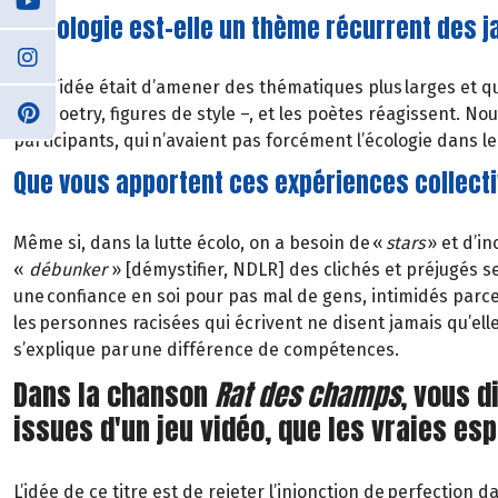
L'écologie est-elle un thème récurrent des 
Oui. L’idée était d’amener des thématiques plus larges et 
afropoetry, figures de style –, et les poètes réagissent. No
participants, qui n’avaient pas forcément l’écologie dans le
Que vous apportent ces expériences collecti
Même si, dans la lutte écolo, on a besoin de «
stars
» et d’i
«
débunker
» [démystifier, NDLR] des clichés et préjugés sex
une confiance en soi pour pas mal de gens, intimidés parce 
les personnes racisées qui écrivent ne disent jamais qu’e
s’explique par une différence de compétences.
Dans la chanson
Rat des champs
, vous d
issues d'un jeu vidéo, que les vraies es
L’idée de ce titre est de rejeter l’injonction de perfection d