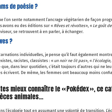
jams de poésie ?
que l’on sente notamment l’ancrage végétarien de façon progr
us avons eu des éditions sur «
Rêves et révoltes
», «
Le goût de
 viseur, se retrouvent à en parler, à échanger.
ves ?
ncarnations individuelles, je pense qu’il faut également montr
istes, racistes, classistes : «
un noir ne lit pas
», «
l’écologie,
que, dans leur quotidien, c’était toujours d’autres qui ne le
lles écrivent. De même, les femmes ont beaucoup moins confi
ites mieux connaître le « Pokédex », ce c
pèces animales...
ans l’écologie tout en assumant une volonté de transition. L’éc