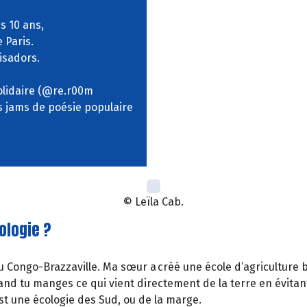
s 10 ans,
e Paris.
kisadors.
olidaire (@re.r00m
s jams de poésie populaire
© Leïla Cab.
ologie ?
 Congo-Brazzaville. Ma sœur a créé une école d’agriculture 
uand tu manges ce qui vient directement de la terre en évitant
st une écologie des Sud, ou de la marge.