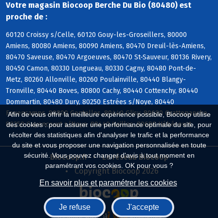
Votre magasin Biocoop Berche Du Bio (80480) est
proche de :
60120 Croissy s/Celle, 60120 Gouy-les-Groseillers, 80000
Amiens, 80080 Amiens, 80090 Amiens, 80470 Dreuil-lès-Amiens,
80470 Saveuse, 80470 Argoeuves, 80470 St-Sauveur, 80136 Rivery,
80450 Camon, 80330 Longueau, 80330 Cagny, 80480 Pont-de-
Metz, 80260 Allonville, 80260 Poulainville, 80440 Blangy-
Tronville, 80440 Boves, 80800 Cachy, 80440 Cottenchy, 80440
Dommartin, 80480 Dury, 80250 Estrées s/Noye, 80440
Fouencamps, 80800 Gentelles, 80440 Glisy, 80680 Grattepanche,
Afin de vous offrir la meilleure expérience possible, Biocoop utilise
80250 Guyencourt s/Noye, 80440 Hailles, 80680 Hébécourt
des cookies : pour assurer une performance optimale du site, pour
récolter des statistiques afin d'analyser le trafic et la performance
du site et vous proposer une navigation personnalisée en toute
sécurité. Vous pouvez changer d'avis à tout moment en
Biocoop.fr
Le réseau Biocoop
paramétrant vos cookies. OK pour vous ?
Copyright Biocoop 2026
En savoir plus et paramétrer les cookies
Je refuse
J'accepte
Réalisé par