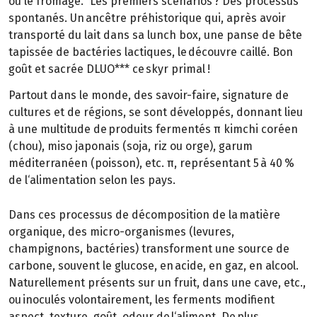
ou le fromage." Les premiers scénarios ? Des processus
spontanés. Un ancêtre préhistorique qui, après avoir
transporté du lait dans sa lunch box, une panse de bête
tapissée de bactéries lactiques, le découvre caillé. Bon
goût et sacrée DLUO*** ce skyr primal !
Partout dans le monde, des savoir-faire, signature de
cultures et de régions, se sont développés, donnant lieu
à une multitude de produits fermentés π kimchi coréen
(chou), miso japonais (soja, riz ou orge), garum
méditerranéen (poisson), etc. π, représentant 5 à 40 %
de l‘alimentation selon les pays.
Dans ces processus de décomposition de la matière
organique, des micro-organismes (levures,
champignons, bactéries) transforment une source de
carbone, souvent le glucose, en acide, en gaz, en alcool.
Naturellement présents sur un fruit, dans une cave, etc.,
ou inoculés volontairement, les ferments modifient
aspect, texture, goût, odeur de l‘aliment. De plus,