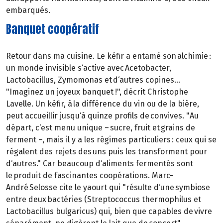
embarqués.
Banquet coopératif
Retour dans ma cuisine. Le kéfir a entamé son alchimie :
un monde invisible s‘active avec Acetobacter,
Lactobacillus, Zymomonas et d‘autres copines...
"Imaginez un joyeux banquet !", décrit Christophe
Lavelle. Un kéfir, à la différence du vin ou de la bière,
peut accueillir jusqu‘à quinze profils de convives. "Au
départ, c‘est menu unique – sucre, fruit et grains de
ferment –, mais il y a les régimes particuliers : ceux qui se
régalent des rejets des uns puis les transforment pour
d‘autres." Car beaucoup d‘aliments fermentés sont
le produit de fascinantes coopérations. Marc-
André Selosse cite le yaourt qui "résulte d‘une symbiose
entre deux bactéries (Streptococcus thermophilus et
Lactobacillus bulgaricus) qui, bien que capables de vivre