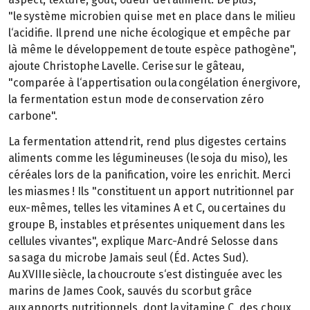
"le système microbien qui se met en place dans le milieu
l‘acidifie. Il prend une niche écologique et empêche par
là même le développement de toute espèce pathogène",
ajoute Christophe Lavelle. Cerise sur le gâteau,
"comparée à l‘appertisation ou la congélation énergivore,
la fermentation est un mode de conservation zéro
carbone".
La fermentation attendrit, rend plus digestes certains
aliments comme les légumineuses (le soja du miso), les
céréales lors de la panification, voire les enrichit. Merci
les miasmes ! Ils "constituent un apport nutritionnel par
eux-mêmes, telles les vitamines A et C, ou certaines du
groupe B, instables et présentes uniquement dans les
cellules vivantes", explique Marc-André Selosse dans
sa saga du microbe Jamais seul (Éd. Actes Sud).
Au XVIIIe siècle, la choucroute s‘est distinguée avec les
marins de James Cook, sauvés du scorbut grâce
aux apports nutritionnels, dont la vitamine C, des choux