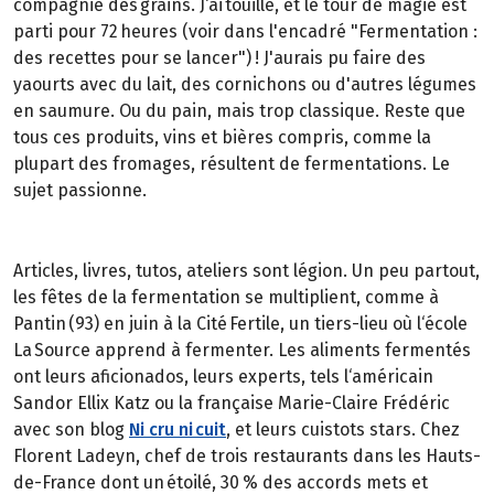
compagnie des grains. J‘ai touillé, et le tour de magie est
parti pour 72 heures (voir dans l'encadré "Fermentation :
des recettes pour se lancer") ! J'aurais pu faire des
yaourts avec du lait, des cornichons ou d'autres légumes
en saumure. Ou du pain, mais trop classique. Reste que
tous ces produits, vins et bières compris, comme la
plupart des fromages, résultent de fermentations. Le
sujet passionne.
Articles, livres, tutos, ateliers sont légion. Un peu partout,
les fêtes de la fermentation se multiplient, comme à
Pantin (93) en juin à la Cité Fertile, un tiers-lieu où l‘école
La Source apprend à fermenter. Les aliments fermentés
ont leurs aficionados, leurs experts, tels l‘américain
Sandor Ellix Katz ou la française Marie-Claire Frédéric
avec son blog
Ni cru ni cuit
, et leurs cuistots stars. Chez
Florent Ladeyn, chef de trois restaurants dans les Hauts-
de-France dont un étoilé, 30 % des accords mets et