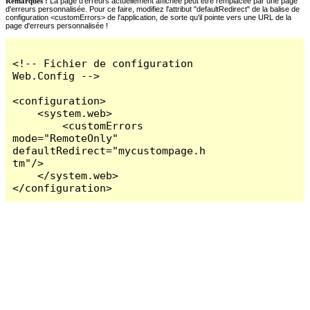
Remarques :
La page d'erreurs actuellement affichée peut être remplacée par une page
d'erreurs personnalisée. Pour ce faire, modifiez l'attribut "defaultRedirect" de la balise de
configuration <customErrors> de l'application, de sorte qu'il pointe vers une URL de la
page d'erreurs personnalisée !
<!-- Fichier de configuration 
Web.Config -->

<configuration>

    <system.web>

        <customErrors 
mode="RemoteOnly" 
defaultRedirect="mycustompage.h
tm"/>

    </system.web>

</configuration>