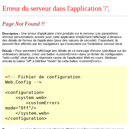
Erreur du serveur dans l'application '/'.
Page Not Found !!
Description :
Une erreur d'application s'est produite sur le serveur. Les paramètres
d'erreur personnalisés actuels pour cette application empêchent l'affichage à distance
des détails de l'erreur de l'application (pour des raisons de sécurité). Cependant, ils
peuvent être affichés par les navigateurs qui s'exécutent sur l'ordinateur serveur local.
Détails =
Pour permettre l'affichage des détails de ce message d'erreur spécifique sur les
ordinateurs distants, créez une balise <customErrors> dans un fichier de configuration
"web.config" situé dans le répertoire racine de l'application Web en cours. Attribuez
ensuite la valeur "off" à l'attribut "mode" de cette balise <customErrors>.
<!-- Fichier de configuration 
Web.Config -->

<configuration>

    <system.web>

        <customErrors 
mode="Off"/>

    </system.web>

</configuration>