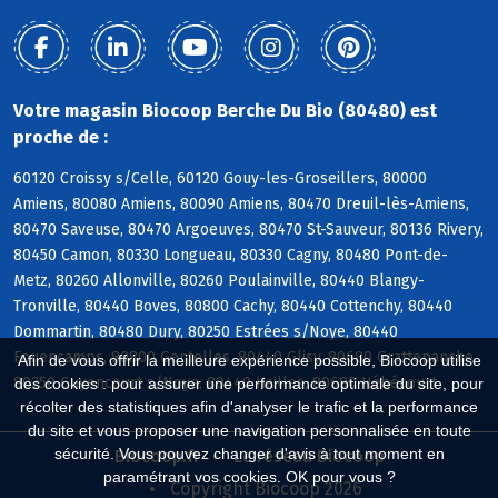
Votre magasin Biocoop Berche Du Bio (80480) est
proche de :
60120 Croissy s/Celle, 60120 Gouy-les-Groseillers, 80000
Amiens, 80080 Amiens, 80090 Amiens, 80470 Dreuil-lès-Amiens,
80470 Saveuse, 80470 Argoeuves, 80470 St-Sauveur, 80136 Rivery,
80450 Camon, 80330 Longueau, 80330 Cagny, 80480 Pont-de-
Metz, 80260 Allonville, 80260 Poulainville, 80440 Blangy-
Tronville, 80440 Boves, 80800 Cachy, 80440 Cottenchy, 80440
Dommartin, 80480 Dury, 80250 Estrées s/Noye, 80440
Fouencamps, 80800 Gentelles, 80440 Glisy, 80680 Grattepanche,
Afin de vous offrir la meilleure expérience possible, Biocoop utilise
80250 Guyencourt s/Noye, 80440 Hailles, 80680 Hébécourt
des cookies : pour assurer une performance optimale du site, pour
récolter des statistiques afin d'analyser le trafic et la performance
du site et vous proposer une navigation personnalisée en toute
sécurité. Vous pouvez changer d'avis à tout moment en
Biocoop.fr
Le réseau Biocoop
paramétrant vos cookies. OK pour vous ?
Copyright Biocoop 2026