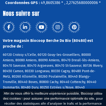
Coordonnées GPS :
49,8605386 ° , 2,27625680000006 °
Nous suivre sur
Votre magasin Biocoop Berche Du Bio (80480) est
proche de :
60120 Croissy s/Celle, 60120 Gouy-les-Groseillers, 80000
Amiens, 80080 Amiens, 80090 Amiens, 80470 Dreuil-lès-Amiens,
80470 Saveuse, 80470 Argoeuves, 80470 St-Sauveur, 80136 Rivery,
80450 Camon, 80330 Longueau, 80330 Cagny, 80480 Pont-de-
Metz, 80260 Allonville, 80260 Poulainville, 80440 Blangy-
Tronville, 80440 Boves, 80800 Cachy, 80440 Cottenchy, 80440
Dommartin, 80480 Dury, 80250 Estrées s/Noye, 80440
Fouencamps, 80800 Gentelles, 80440 Glisy, 80680 Grattepanche,
Afin de vous offrir la meilleure expérience possible, Biocoop utilise
80250 Guyencourt s/Noye, 80440 Hailles, 80680 Hébécourt
des cookies : pour assurer une performance optimale du site, pour
récolter des statistiques afin d'analyser le trafic et la performance