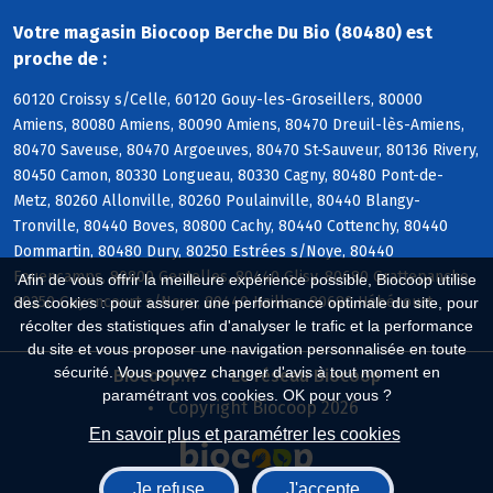
Votre magasin Biocoop Berche Du Bio (80480) est
proche de :
60120 Croissy s/Celle, 60120 Gouy-les-Groseillers, 80000
Amiens, 80080 Amiens, 80090 Amiens, 80470 Dreuil-lès-Amiens,
80470 Saveuse, 80470 Argoeuves, 80470 St-Sauveur, 80136 Rivery,
80450 Camon, 80330 Longueau, 80330 Cagny, 80480 Pont-de-
Metz, 80260 Allonville, 80260 Poulainville, 80440 Blangy-
Tronville, 80440 Boves, 80800 Cachy, 80440 Cottenchy, 80440
Dommartin, 80480 Dury, 80250 Estrées s/Noye, 80440
Fouencamps, 80800 Gentelles, 80440 Glisy, 80680 Grattepanche,
Afin de vous offrir la meilleure expérience possible, Biocoop utilise
80250 Guyencourt s/Noye, 80440 Hailles, 80680 Hébécourt
des cookies : pour assurer une performance optimale du site, pour
récolter des statistiques afin d'analyser le trafic et la performance
du site et vous proposer une navigation personnalisée en toute
sécurité. Vous pouvez changer d'avis à tout moment en
Biocoop.fr
Le réseau Biocoop
paramétrant vos cookies. OK pour vous ?
Copyright Biocoop 2026
En savoir plus et paramétrer les cookies
Je refuse
J'accepte