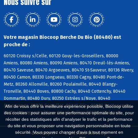
Nous suivre sur
Votre magasin Biocoop Berche Du Bio (80480) est
proche de :
60120 Croissy s/Celle, 60120 Gouy-les-Groseillers, 80000
Amiens, 80080 Amiens, 80090 Amiens, 80470 Dreuil-lès-Amiens,
80470 Saveuse, 80470 Argoeuves, 80470 St-Sauveur, 80136 Rivery,
80450 Camon, 80330 Longueau, 80330 Cagny, 80480 Pont-de-
Metz, 80260 Allonville, 80260 Poulainville, 80440 Blangy-
Tronville, 80440 Boves, 80800 Cachy, 80440 Cottenchy, 80440
Dommartin, 80480 Dury, 80250 Estrées s/Noye, 80440
Fouencamps, 80800 Gentelles, 80440 Glisy, 80680 Grattepanche,
Afin de vous offrir la meilleure expérience possible, Biocoop utilise
80250 Guyencourt s/Noye, 80440 Hailles, 80680 Hébécourt
des cookies : pour assurer une performance optimale du site, pour
récolter des statistiques afin d'analyser le trafic et la performance
du site et vous proposer une navigation personnalisée en toute
sécurité. Vous pouvez changer d'avis à tout moment en
Biocoop.fr
Le réseau Biocoop