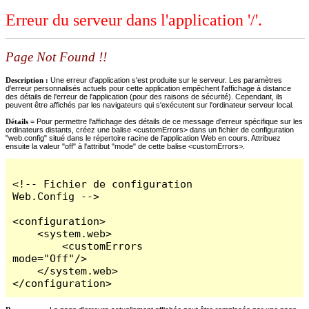
Erreur du serveur dans l'application '/'.
Page Not Found !!
Description :
Une erreur d'application s'est produite sur le serveur. Les paramètres
d'erreur personnalisés actuels pour cette application empêchent l'affichage à distance
des détails de l'erreur de l'application (pour des raisons de sécurité). Cependant, ils
peuvent être affichés par les navigateurs qui s'exécutent sur l'ordinateur serveur local.
Détails =
Pour permettre l'affichage des détails de ce message d'erreur spécifique sur les
ordinateurs distants, créez une balise <customErrors> dans un fichier de configuration
"web.config" situé dans le répertoire racine de l'application Web en cours. Attribuez
ensuite la valeur "off" à l'attribut "mode" de cette balise <customErrors>.
<!-- Fichier de configuration 
Web.Config -->

<configuration>

    <system.web>

        <customErrors 
mode="Off"/>

    </system.web>

</configuration>