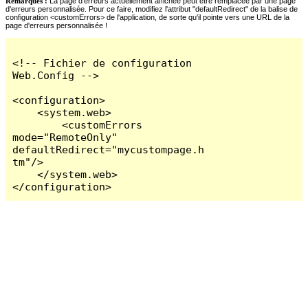
Remarques :
La page d'erreurs actuellement affichée peut être remplacée par une page
d'erreurs personnalisée. Pour ce faire, modifiez l'attribut "defaultRedirect" de la balise de
configuration <customErrors> de l'application, de sorte qu'il pointe vers une URL de la
page d'erreurs personnalisée !
<!-- Fichier de configuration 
Web.Config -->

<configuration>

    <system.web>

        <customErrors 
mode="RemoteOnly" 
defaultRedirect="mycustompage.h
tm"/>

    </system.web>

</configuration>