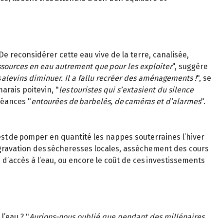
De reconsidérer cette eau vive de la terre, canalisée,
essources en eau autrement que pour les exploiter
", suggère
 alevins diminuer. Il a fallu recréer des aménagements !
", se
arais poitevin, "
les touristes qui s’extasient du silence
béances "
entourées de barbelés, de caméras et d’alarmes
".
 est de pomper en quantité les nappes souterraines l’hiver
ggravation des sécheresses locales, assèchement des cours
d’accès à l’eau, ou encore le coût de ces investissements
’eau ? "
Aurions-nous oublié que pendant des millénaires,