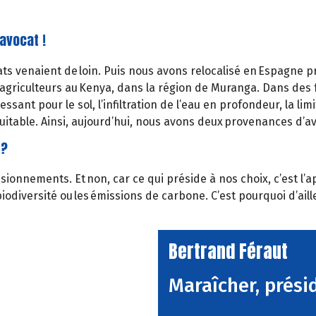
avocat !
ats venaient de loin. Puis nous avons relocalisé en Espagne 
riculteurs au Kenya, dans la région de Muranga. Dans des fo
sant pour le sol, l’infiltration de l’eau en profondeur, la limit
quitable. Ainsi, aujourd’hui, nous avons deux provenances d’a
 ?
isionnements. Et non, car ce qui préside à nos choix, c’est l
e la biodiversité ou les émissions de carbone. C’est pourquoi 
Bertrand Féraut
Maraîcher, prési