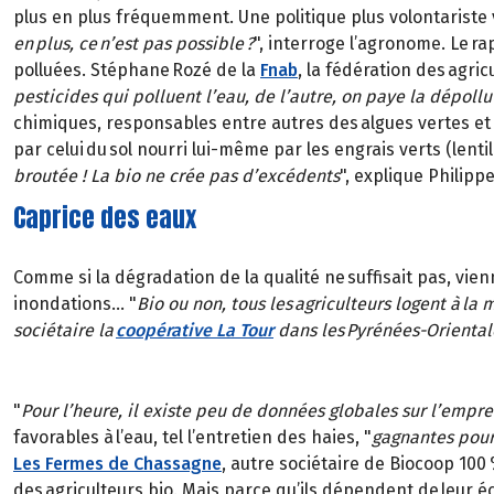
plus en plus fréquemment. Une politique plus volontariste v
en plus, ce n’est pas possible ?
", interroge l’agronome. Le ra
polluées. Stéphane Rozé de la
Fnab
, la fédération des agric
pesticides qui polluent l’eau, de l’autre, on paye la dépollu
chimiques, responsables entre autres des algues vertes et d
par celui du sol nourri lui-même par les engrais verts (lentil
broutée ! La bio ne crée pas d’excédents
", explique Philipp
Caprice des eaux
Comme si la dégradation de la qualité ne suffisait pas, v
inondations… "
Bio ou non, tous les agriculteurs logent à la
sociétaire la
coopérative La Tour
dans les Pyrénées-Oriental
"
Pour l’heure, il existe peu de données globales sur l’empre
favorables à l’eau, tel l’entretien des haies, "
gagnantes pour 
Les Fermes de Chassagne
, autre sociétaire de Biocoop 100 
des agriculteurs bio. Mais parce qu’ils dépendent de leur éco