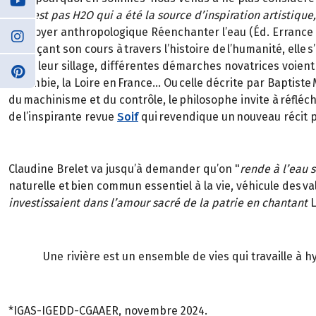
ce n’est pas H2O qui a été la source d’inspiration artistiq
plaidoyer anthropologique Réenchanter l’eau (Éd. Errance & Pi
Retraçant son cours à travers l’histoire de l’humanité, ell
Dans leur sillage, différentes démarches novatrices voient le
Colombie, la Loire en France… Ou celle décrite par Baptiste 
du machinisme et du contrôle, le philosophe invite à réfléchi
de l’inspirante revue
Soif
qui revendique un nouveau récit p
Claudine Brelet va jusqu’à demander qu’on "
rende à l’eau s
naturelle et bien commun essentiel à la vie, véhicule des va
investissaient dans l’amour sacré de la patrie en chantant
L
Une rivière est un ensemble de vies qui travaille à 
*IGAS-IGEDD-CGAAER, novembre 2024.