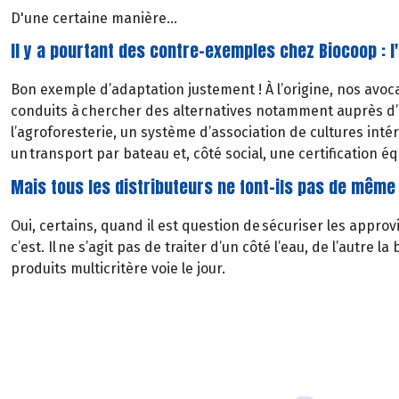
D'une certaine manière...
Il y a pourtant des contre-exemples chez Biocoop : l'
Bon exemple d’adaptation justement ! À l’origine, nos avoc
conduits à chercher des alternatives notamment auprès d’ag
l’agroforesterie, un système d’association de cultures intéres
un transport par bateau et, côté social, une certification é
Mais tous les distributeurs ne font-ils pas de même
Oui, certains, quand il est question de sécuriser les approv
c’est. Il ne s’agit pas de traiter d’un côté l’eau, de l’autr
produits multicritère voie le jour.