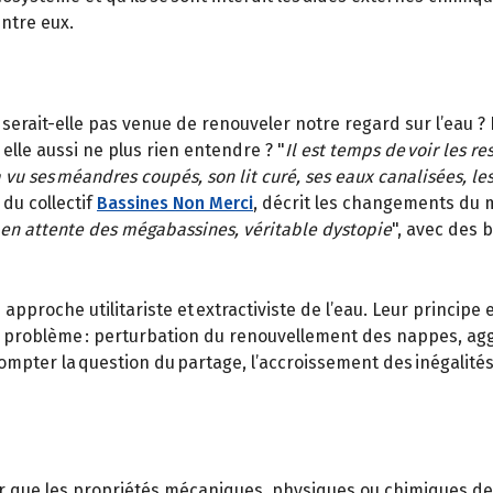
entre eux.
 serait-elle pas venue de renouveler notre regard sur l’eau ? 
elle aussi ne plus rien entendre ? "
Il est temps de voir les r
vu ses méandres coupés, son lit curé, ses eaux canalisées, les
du collectif
Bassines Non Merci
, décrit les changements du m
rs en attente des mégabassines, véritable dystopie
", avec des 
pproche utilitariste et extractiviste de l’eau. Leur principe
er problème : perturbation du renouvellement des nappes, a
mpter la question du partage, l’accroissement des inégalités 
que les propriétés mécaniques, physiques ou chimiques de l