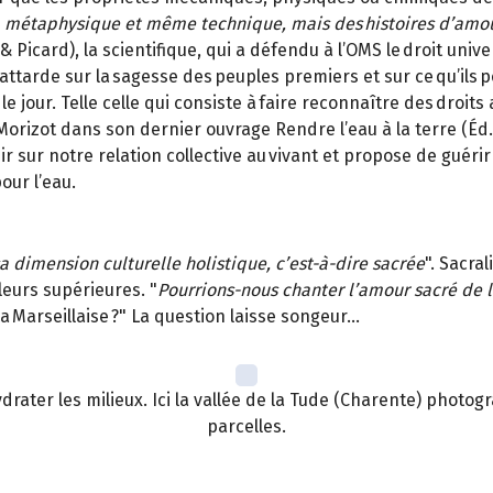
ue, métaphysique et même technique, mais des histoires d’amo
card), la scientifique, qui a défendu à l’OMS le droit universel
e s’attarde sur la sagesse des peuples premiers et sur ce qu’i
 jour. Telle celle qui consiste à faire reconnaître des droits 
Morizot dans son dernier ouvrage Rendre l’eau à la terre (Éd.
r sur notre relation collective au vivant et propose de guérir 
our l’eau.
a dimension culturelle holistique, c’est-à-dire sacrée
". Sacra
leurs supérieures. "
Pourrions-nous chanter l’amour sacré de 
a Marseillaise ?" La question laisse songeur…
hydrater les milieux. Ici la vallée de la Tude (Charente) phot
parcelles.