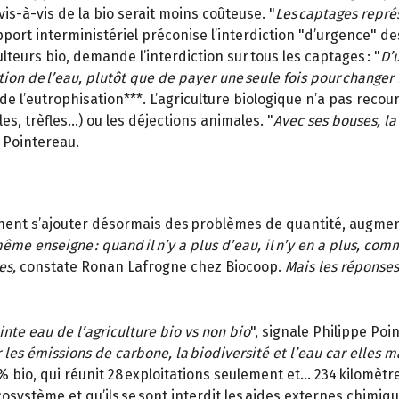
is-à-vis de la bio serait moins coûteuse. "
Les captages représ
pport interministériel préconise l’interdiction "d’urgence" de
ulteurs bio, demande l’interdiction sur tous les captages : "
D’u
tion de l’eau, plutôt que de payer une seule fois pour changer 
e l’eutrophisation***. L’agriculture biologique n’a pas recou
les, trèfles…) ou les déjections animales. "
Avec ses bouses, la 
e Pointereau.
iennent s’ajouter désormais des problèmes de quantité, augme
 même enseigne : quand il n’y a plus d’eau, il n’y en a plus, co
es,
constate Ronan Lafrogne chez Biocoop.
Mais les réponses
inte eau de l’agriculture bio vs non bio
", signale Philippe P
les émissions de carbone, la biodiversité et l’eau car elles 
% bio, qui réunit 28 exploitations seulement et… 234 kilomètre
système et qu’ils se sont interdit les aides externes chimiques