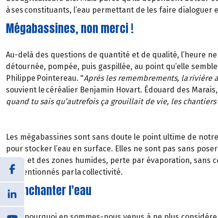
à ses constituants, l’eau permettant de les faire dialoguer 
Mégabassines, non merci !
Au-delà des questions de quantité et de qualité, l’heure ne
détournée, pompée, puis gaspillée, au point qu’elle semble 
Philippe Pointereau. "
Après les remembrements, la rivière a 
souvient le céréalier Benjamin Hovart. Édouard des Marais, 
quand tu sais qu’autrefois ça grouillait de vie, les chantie
Les mégabassines sont sans doute le point ultime de notre a
pour stocker l’eau en surface. Elles ne sont pas sans pos
d’eau et des zones humides, perte par évaporation, sans co
subventionnés par la collectivité.
Réenchanter l'eau
Mais pourquoi en sommes-nous venus à ne plus considérer 