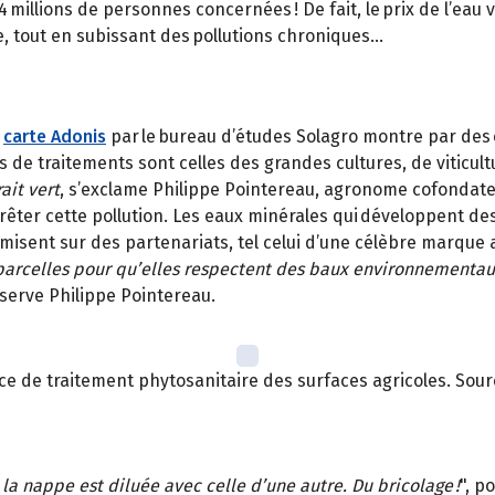
4 millions de personnes concernées ! De fait, le prix de l’eau 
e, tout en subissant des pollutions chroniques…
a
carte Adonis
par le bureau d’études Solagro montre par des c
s de traitements sont celles des grandes cultures, de viticul
rait vert
, s’exclame Philippe Pointereau, agronome cofondate
rrêter cette pollution. Les eaux minérales qui développent de
 misent sur des partenariats, tel celui d’une célèbre marque 
 parcelles pour qu’elles respectent des baux environnementau
bserve Philippe Pointereau.
e de traitement phytosanitaire des surfaces agricoles. Sourc
 la nappe est diluée avec celle d’une autre. Du bricolage !
", p