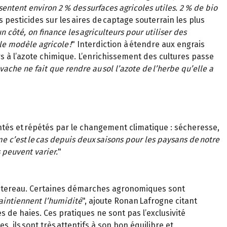
entent environ 2 % des surfaces agricoles utiles. 2 % de bio
s pesticides sur les aires de captage souterrain les plus
n côté, on finance les agriculteurs pour utiliser des
le modèle agricole !
" Interdiction à étendre aux engrais
rs à l’azote chimique. L’enrichissement des cultures passe
vache ne fait que rendre au sol l’azote de l’herbe qu’elle a
ntés et répétés par le changement climatique : sécheresse,
mme c’est le cas depuis deux saisons pour les paysans de notre
 peuvent varier.
"
ointereau. Certaines démarches agronomiques sont
maintiennent l’humidité
", ajoute Ronan Lafrogne citant
s de haies. Ces pratiques ne sont pas l’exclusivité
, ils sont très attentifs à son bon équilibre et