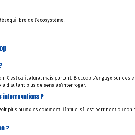
déséquilibre de l'écosystème.
oop
?
on. C’est caricatural mais parlant. Biocoop s’engage sur des 
 a d’autant plus de sens à s’interroger.
os interrogations ?
it plus ou moins comment il influe, s’il est pertinent ou no
on ?