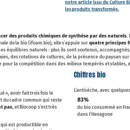
notre article issu du Culture B
les produits transformés.
acer des produits chimiques de synthèse par des naturels
.
ale de la bio (ifoam.bio), elle s’appuie sur
quatre principes 
s équilibres naturels : plus ils sont soutenus, accompagnés, v
aies, des rotations de cultures, de la présence du paysan sur l
 pour la compétition dans des milieux tempérés et stables, el
Chiffres bio
L’antisèche, avec quelque
é », avoir fait trois fois le
83%
t du cadre commun qui reste
nt pas
, et Biocoop s’est très
du bio consommé en Fran
dans l’Hexagone
ui est productible en