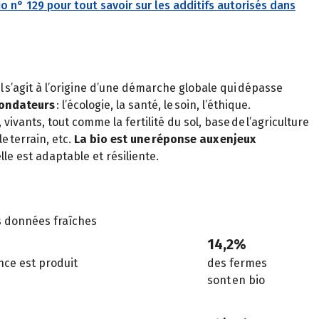
io n° 129 pour tout savoir sur les additifs autorisés dans
 Il s’agit à l’origine d’une démarche globale qui dépasse
fondateurs
: l’écologie, la santé, le soin, l’éthique.
ivants, tout comme la fertilité du sol, base de l’agriculture
e terrain, etc.
La bio est une réponse aux enjeux
le est adaptable et résiliente.
s données fraîches
14,2%
ce est produit
des fermes
sont en bio