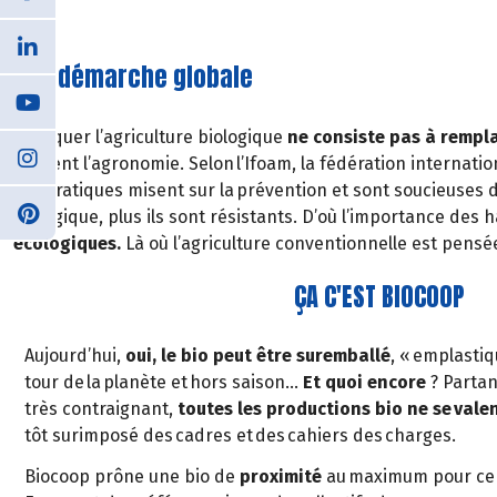
Une démarche globale
Pratiquer l’agriculture biologique
ne consiste pas à rempl
souvent l’agronomie. Selon l’Ifoam, la fédération internation
Ses pratiques misent sur la prévention et sont soucieuses de
biologique, plus ils sont résistants. D’où l’importance des h
écologiques.
Là où l’agriculture conventionnelle est pensée
ÇA C'EST BIOCOOP
Aujourd’hui,
oui, le bio peut être suremballé
, « emplastiqu
tour de la planète et hors saison…
Et quoi encore
? Partan
très contraignant,
toutes les productions bio ne se vale
tôt surimposé des cadres et des cahiers des charges.
Biocoop prône une bio de
proximité
au maximum pour ce q