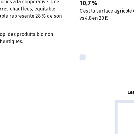
ociés à la coopérative. Une
10,7 %
erres chauffées, équitable
C’est la surface agricole 
table représente 28 % de son
vs 4,8 en 2015
op, des produits bio non
thentiques.
Le