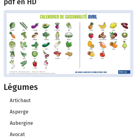
pdf en HD
Légumes
Artichaut
Asperge
Aubergine
Avocat