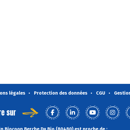
ons légales
Protection des données
CGU
Gestio
re sur
n Biocoop Berche Du Bio (80480) est proche de :