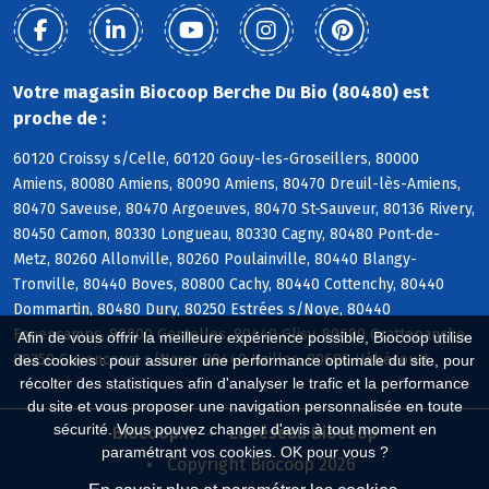
Votre magasin Biocoop Berche Du Bio (80480) est
proche de :
60120 Croissy s/Celle, 60120 Gouy-les-Groseillers, 80000
Amiens, 80080 Amiens, 80090 Amiens, 80470 Dreuil-lès-Amiens,
80470 Saveuse, 80470 Argoeuves, 80470 St-Sauveur, 80136 Rivery,
80450 Camon, 80330 Longueau, 80330 Cagny, 80480 Pont-de-
Metz, 80260 Allonville, 80260 Poulainville, 80440 Blangy-
Tronville, 80440 Boves, 80800 Cachy, 80440 Cottenchy, 80440
Dommartin, 80480 Dury, 80250 Estrées s/Noye, 80440
Fouencamps, 80800 Gentelles, 80440 Glisy, 80680 Grattepanche,
Afin de vous offrir la meilleure expérience possible, Biocoop utilise
80250 Guyencourt s/Noye, 80440 Hailles, 80680 Hébécourt
des cookies : pour assurer une performance optimale du site, pour
récolter des statistiques afin d'analyser le trafic et la performance
du site et vous proposer une navigation personnalisée en toute
sécurité. Vous pouvez changer d'avis à tout moment en
Biocoop.fr
Le réseau Biocoop
paramétrant vos cookies. OK pour vous ?
Copyright Biocoop 2026