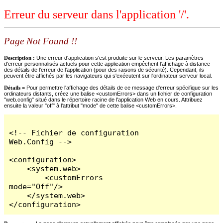
Erreur du serveur dans l'application '/'.
Page Not Found !!
Description :
Une erreur d'application s'est produite sur le serveur. Les paramètres
d'erreur personnalisés actuels pour cette application empêchent l'affichage à distance
des détails de l'erreur de l'application (pour des raisons de sécurité). Cependant, ils
peuvent être affichés par les navigateurs qui s'exécutent sur l'ordinateur serveur local.
Détails =
Pour permettre l'affichage des détails de ce message d'erreur spécifique sur les
ordinateurs distants, créez une balise <customErrors> dans un fichier de configuration
"web.config" situé dans le répertoire racine de l'application Web en cours. Attribuez
ensuite la valeur "off" à l'attribut "mode" de cette balise <customErrors>.
<!-- Fichier de configuration 
Web.Config -->

<configuration>

    <system.web>

        <customErrors 
mode="Off"/>

    </system.web>

</configuration>