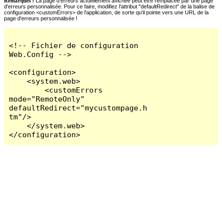
Remarques :
La page d'erreurs actuellement affichée peut être remplacée par une page
d'erreurs personnalisée. Pour ce faire, modifiez l'attribut "defaultRedirect" de la balise de
configuration <customErrors> de l'application, de sorte qu'il pointe vers une URL de la
page d'erreurs personnalisée !
<!-- Fichier de configuration 
Web.Config -->

<configuration>

    <system.web>

        <customErrors 
mode="RemoteOnly" 
defaultRedirect="mycustompage.h
tm"/>

    </system.web>

</configuration>